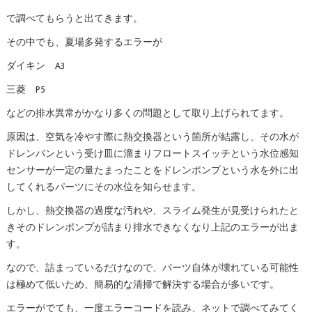
で調べてもらうと出てきます。
その中でも、夏場多発するエラーが
ダイキン A3
三菱 P5
などの排水異常がかなり多くの問題として取り上げられてます。
原因は、空気を冷やす際に熱交換器という箇所が結露し、その水が
ドレンパンという受け皿に溜まりフロートスイッチという水位感知
センサーが一定の量たまったことをドレンポンプという水を外に出
してくれるパーツにその水位を知らせます。
しかし、熱交換器の過度な汚れや、スライム発生が見受けられたと
きそのドレンポンプが詰まり排水できなくなり上記のエラーが出ま
す。
なので、詰まっているだけなので、パーツ自体が壊れている可能性
は極めて低いため、簡易的な清掃で解決する場合が多いです。
エラーがでても、一度エラーコードを読み、ネットで調べてみてく